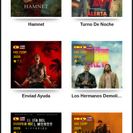
Hamnet
Turno De Noche
HD 720P
HD 720P
2026
2026
7,2
6,6
Enviad Ayuda
Los Hermanos Demolición
DVD-S & HD
HD 720P
2026
2026
5,5
7,8