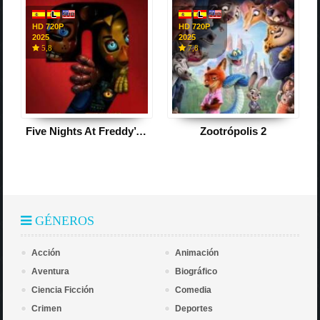
HD 720P
HD 720P
2025
2025
5,8
7,8
Five Nights At Freddy’s 2
Zootrópolis 2
GÉNEROS
Acción
Animación
Aventura
Biográfico
Ciencia Ficción
Comedia
Crimen
Deportes