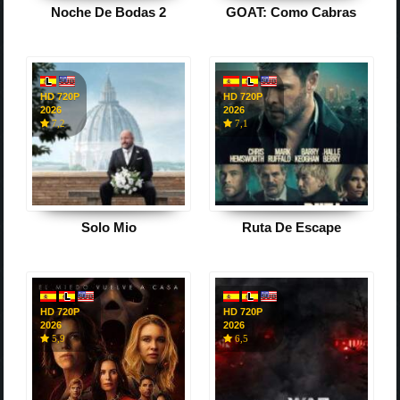
Noche De Bodas 2
GOAT: Como Cabras
HD 720P
HD 720P
2026
2026
7,2
7,1
Solo Mio
Ruta De Escape
HD 720P
HD 720P
2026
2026
5,9
6,5