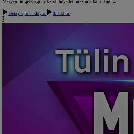
Meryem’in geleceği ile kendi hayalleri arasında kalır Kadir...
Detay İçin Tıklayın!
8. Bölüm