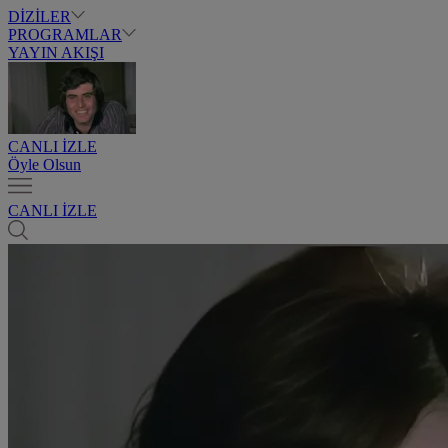
DİZİLER
PROGRAMLAR
YAYIN AKIŞI
CANLI İZLE
Öyle Olsun
CANLI İZLE